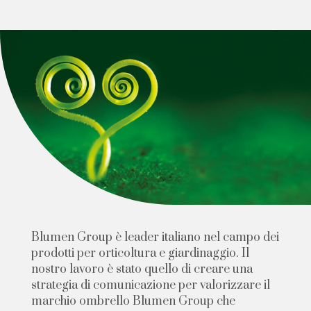
B
l
u
m
e
n
G
r
o
u
p
è
l
e
a
d
e
r
i
t
a
l
i
a
n
o
n
e
l
c
a
m
p
o
d
e
i
p
r
o
d
o
t
t
i
p
e
r
o
r
t
i
c
o
l
t
u
r
a
e
g
i
a
r
d
i
n
a
g
g
i
o
.
I
l
n
o
s
t
r
o
l
a
v
o
r
o
è
s
t
a
t
o
q
u
e
l
l
o
d
i
c
r
e
a
r
e
u
n
a
s
t
r
a
t
e
g
i
a
d
i
c
o
m
u
n
i
c
a
z
i
o
n
e
p
e
r
v
a
l
o
r
i
z
z
a
r
e
i
l
m
a
r
c
h
i
o
o
m
b
r
e
l
l
o
B
l
u
m
e
n
G
r
o
u
p
c
h
e