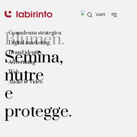
Blumen.
Consulenza strategica
Digital marketing
Semina,
Brand identity
Advertising
nutre
Web
Audio & Video
e
protegge.