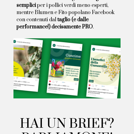
semplici
per i pollici verdi meno esperti,
mentre Blumen e Fito popolano Facebook
con contenuti dal
taglio (e dalle
performance!) decisamente PRO
.
H
A
I
U
N
B
R
I
E
F
?