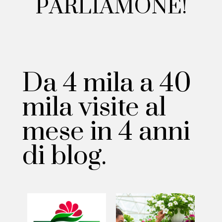
P
A
R
L
I
A
M
O
N
E
!
Da 4 mila a 40
mila visite al
mese in 4 anni
di blog.