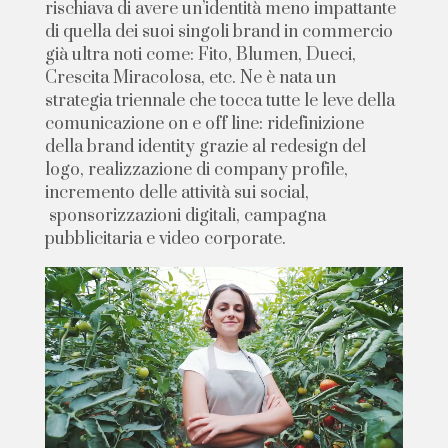
r
i
s
c
h
i
a
v
a
d
i
a
v
e
r
e
u
n
’
i
d
e
n
t
i
t
à
m
e
n
o
i
m
p
a
t
t
a
n
t
e
d
i
q
u
e
l
l
a
d
e
i
s
u
o
i
s
i
n
g
o
l
i
b
r
a
n
d
i
n
c
o
m
m
e
r
c
i
o
g
i
à
u
l
t
r
a
n
o
t
i
c
o
m
e
:
F
i
t
o
,
B
l
u
m
e
n
,
D
u
e
c
i
,
C
r
e
s
c
i
t
a
M
i
r
a
c
o
l
o
s
a
,
e
t
c
.
N
e
è
n
a
t
a
u
n
s
t
r
a
t
e
g
i
a
t
r
i
e
n
n
a
l
e
c
h
e
t
o
c
c
a
t
u
t
t
e
l
e
l
e
v
e
d
e
l
l
a
c
o
m
u
n
i
c
a
z
i
o
n
e
o
n
e
o
f
f
l
i
n
e
:
r
i
d
e
f
i
n
i
z
i
o
n
e
d
e
l
l
a
b
r
a
n
d
i
d
e
n
t
i
t
y
g
r
a
z
i
e
a
l
r
e
d
e
s
i
g
n
d
e
l
l
o
g
o
,
r
e
a
l
i
z
z
a
z
i
o
n
e
d
i
c
o
m
p
a
n
y
p
r
o
f
i
l
e
,
i
n
c
r
e
m
e
n
t
o
d
e
l
l
e
a
t
t
i
v
i
t
à
s
u
i
s
o
c
i
a
l
,
s
p
o
n
s
o
r
i
z
z
a
z
i
o
n
i
d
i
g
i
t
a
l
i
,
c
a
m
p
a
g
n
a
p
u
b
b
l
i
c
i
t
a
r
i
a
e
v
i
d
e
o
c
o
r
p
o
r
a
t
e
.