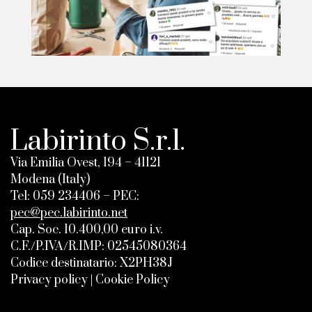
Labirinto S.r.l.
Via Emilia Ovest, 194 – 41121
Modena (Italy)
Tel:
059 234406
– PEC:
pec@pec.labirinto.net
Cap. Soc. 10.400,00 euro i.v.
C.F./P.IVA/R.IMP: 02545080364
Codice destinatario: X2PH38J
Privacy policy
|
Cookie Policy