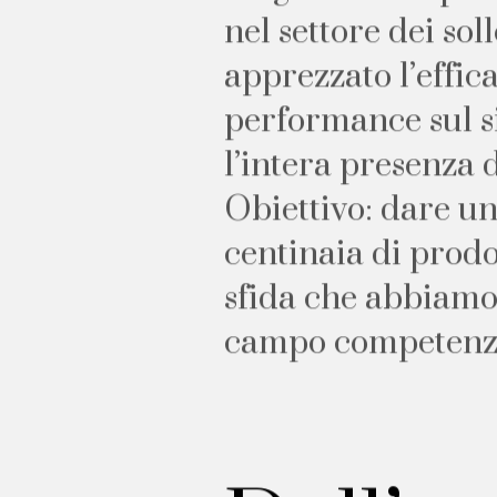
n
e
l
s
e
t
t
o
r
e
d
e
i
s
o
l
l
a
p
p
r
e
z
z
a
t
o
l
’
e
f
f
i
c
p
e
r
f
o
r
m
a
n
c
e
s
u
l
s
l
’
i
n
t
e
r
a
p
r
e
s
e
n
z
a
O
b
i
e
t
t
i
v
o
:
d
a
r
e
u
c
e
n
t
i
n
a
i
a
d
i
p
r
o
d
s
f
i
d
a
c
h
e
a
b
b
i
a
m
c
a
m
p
o
c
o
m
p
e
t
e
n