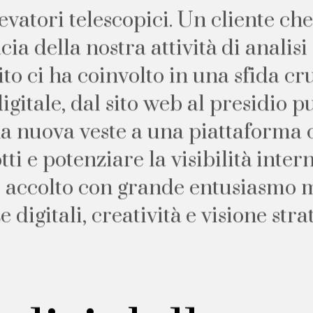
e
v
a
t
o
r
i
t
e
l
e
s
c
o
p
i
c
i
.
U
n
c
l
i
e
n
t
e
c
h
e
a
c
i
a
d
e
l
l
a
n
o
s
t
r
a
a
t
t
i
v
i
t
à
d
i
a
n
a
l
i
s
i
i
t
o
c
i
h
a
c
o
i
n
v
o
l
t
o
i
n
u
n
a
s
f
i
d
a
c
r
d
i
g
i
t
a
l
e
,
d
a
l
s
i
t
o
w
e
b
a
l
p
r
e
s
i
d
i
o
p
n
a
n
u
o
v
a
v
e
s
t
e
a
u
n
a
p
i
a
t
t
a
f
o
r
m
a
o
t
t
i
e
p
o
t
e
n
z
i
a
r
e
l
a
v
i
s
i
b
i
l
i
t
à
i
n
t
e
r
o
a
c
c
o
l
t
o
c
o
n
g
r
a
n
d
e
e
n
t
u
s
i
a
s
m
o
z
e
d
i
g
i
t
a
l
i
,
c
r
e
a
t
i
v
i
t
à
e
v
i
s
i
o
n
e
s
t
r
a