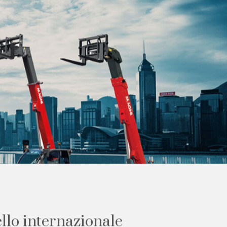
e
l
l
o
i
n
t
e
r
n
a
z
i
o
n
a
l
e