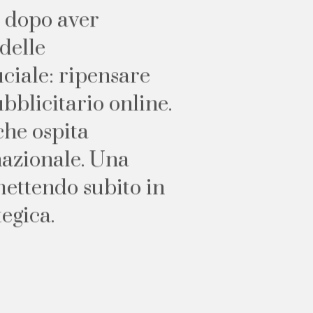
d
o
p
o
a
v
e
r
d
e
l
l
e
u
c
i
a
l
e
:
r
i
p
e
n
s
a
r
e
u
b
b
l
i
c
i
t
a
r
i
o
o
n
l
i
n
e
.
c
h
e
o
s
p
i
t
a
n
a
z
i
o
n
a
l
e
.
U
n
a
m
e
t
t
e
n
d
o
s
u
b
i
t
o
i
n
t
e
g
i
c
a
.