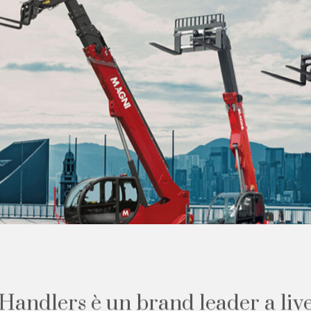
H
a
n
d
l
e
r
s
è
u
n
b
r
a
n
d
l
e
a
d
e
r
a
l
i
v