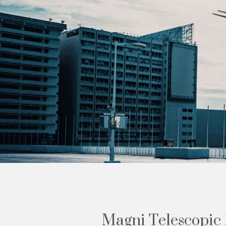
M
a
g
n
i
T
e
l
e
s
c
o
p
i
c