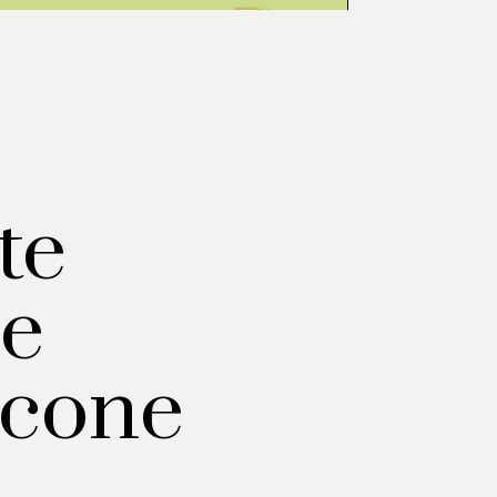
te
 e
ncone