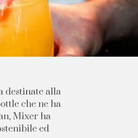
a
d
e
s
t
i
n
a
t
e
a
l
l
a
b
o
t
t
l
e
c
h
e
n
e
h
a
a
n
,
M
i
x
e
r
h
a
o
s
t
e
n
i
b
i
l
e
e
d