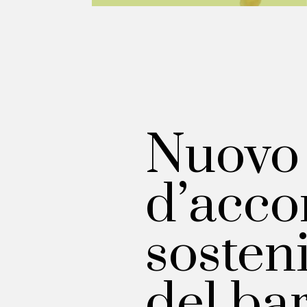
Nuovo 
d’acco
sosten
del ba