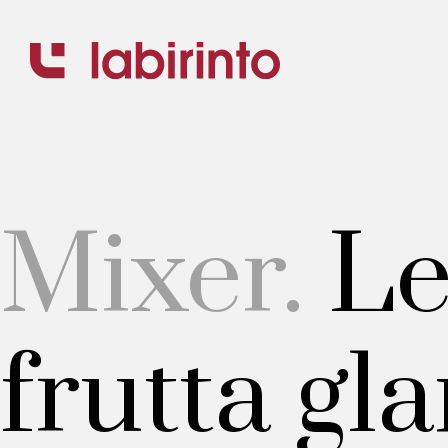
.
Mixer.
Le
frutta gl