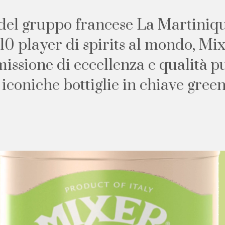
d
e
l
g
r
u
p
p
o
f
r
a
n
c
e
s
e
L
a
M
a
r
t
i
n
i
q
1
0
p
l
a
y
e
r
d
i
s
p
i
r
i
t
s
a
l
m
o
n
d
o
,
M
i
m
i
s
s
i
o
n
e
d
i
e
c
c
e
l
l
e
n
z
a
e
q
u
a
l
i
t
à
p
i
c
o
n
i
c
h
e
b
o
t
t
i
g
l
i
e
i
n
c
h
i
a
v
e
g
r
e
e