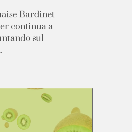
u
a
i
s
e
B
a
r
d
i
n
e
t
x
e
r
c
o
n
t
i
n
u
a
a
u
n
t
a
n
d
o
s
u
l
n
.