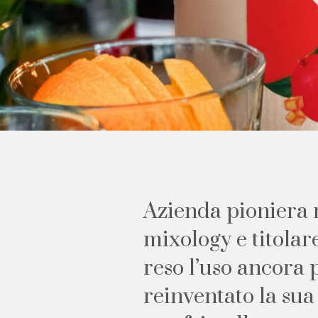
A
z
i
e
n
d
a
p
i
o
n
i
e
r
a
m
i
x
o
l
o
g
y
e
t
i
t
o
l
a
r
r
e
s
o
l
’
u
s
o
a
n
c
o
r
a
r
e
i
n
v
e
n
t
a
t
o
l
a
s
u
a