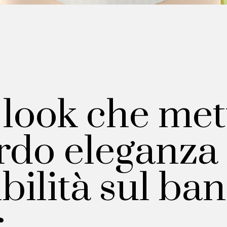
look che met
rdo eleganza
ibilità sul ba
r