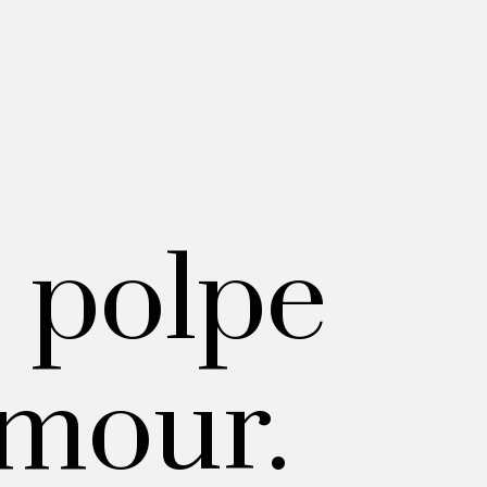
 polpe
amour.