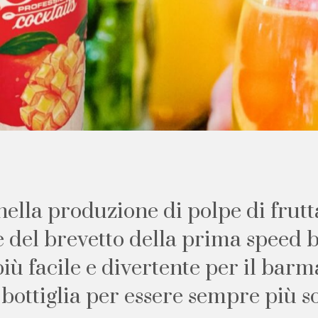
n
e
l
l
a
p
r
o
d
u
z
i
o
n
e
d
i
p
o
l
p
e
d
i
f
r
u
t
t
e
d
e
l
b
r
e
v
e
t
t
o
d
e
l
l
a
p
r
i
m
a
s
p
e
e
d
p
i
ù
f
a
c
i
l
e
e
d
i
v
e
r
t
e
n
t
e
p
e
r
i
l
b
a
r
m
b
o
t
t
i
g
l
i
a
p
e
r
e
s
s
e
r
e
s
e
m
p
r
e
p
i
ù
s