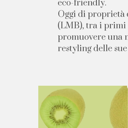
e
c
o
-
f
r
i
e
n
d
l
y
.
O
g
g
i
d
i
p
r
o
p
r
i
e
t
à
(
L
M
B
)
,
t
r
a
i
p
r
i
m
i
p
r
o
m
u
o
v
e
r
e
u
n
a
r
e
s
t
y
l
i
n
g
d
e
l
l
e
s
u
e