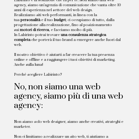
Labirinto è la soluzione che fa per te. Non siamo una web
agency, siamo un’agenzia di comunicazione che vanta oltre 10
anni di esperienza nel settore del web design.
Realizziamo siti web performanti, in linea con la
tua
personalità
e il tuo
budget
; ci occupiamo di tutto, dalla
progettazione alla realizzazione, fino al posizionamento
sui
motori di ricerca
, e facciamo molto di più.
In Labirinto potrai trovare
una consulenza strategica
completa
che porterà il tuo brand a emergere anche fuori dal
web.
Il nostro obiettivo è aiutarti a far crescere la tua presenza
online e offline e a raggiungere i tuoi obiettivi di marketing.
Anche sulla luna!
Perché scegliere Labirinto?
No, non siamo una web
agency, siamo più di una web
agency:
Non siamo solo web designer, siamo anche creativi, strateghi e
marketer.
Non ci limitiamo a realizzare un sito web, ti aiutiamo a