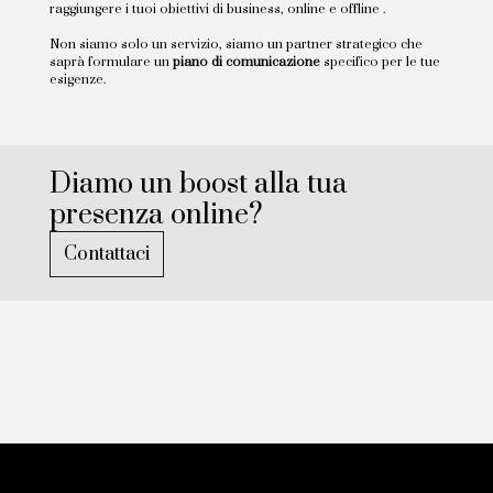
raggiungere i tuoi obiettivi di business, online e offline .
Non siamo solo un servizio, siamo un partner strategico che
saprà formulare un
piano di comunicazione
specifico per le tue
esigenze.
Diamo un boost alla tua
presenza online?
Contattaci