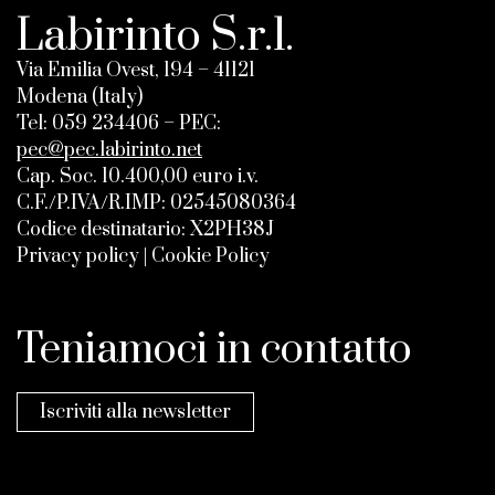
Labirinto S.r.l.
Via Emilia Ovest, 194 – 41121
Modena (Italy)
Tel:
059 234406
– PEC:
pec@pec.labirinto.net
Cap. Soc. 10.400,00 euro i.v.
C.F./P.IVA/R.IMP: 02545080364
Codice destinatario: X2PH38J
Privacy policy
|
Cookie Policy
Teniamoci in contatto
Iscriviti alla newsletter